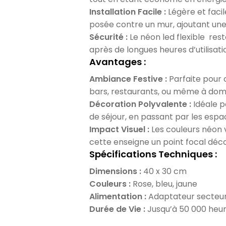
Installation Facile :
Légère et facil
posée contre un mur, ajoutant une 
Sécurité :
Le néon led flexible rest
après de longues heures d’utilisati
Avantages :
Ambiance Festive :
Parfaite pour 
bars, restaurants, ou même à domic
Décoration Polyvalente :
Idéale po
de séjour, en passant par les espa
Impact Visuel :
Les couleurs néon vi
cette enseigne un point focal déco
Spécifications Techniques :
Dimensions :
40 x 30 cm
Couleurs :
Rose, bleu, jaune
Alimentation :
Adaptateur secteur 
Durée de Vie :
Jusqu’à 50 000 heu