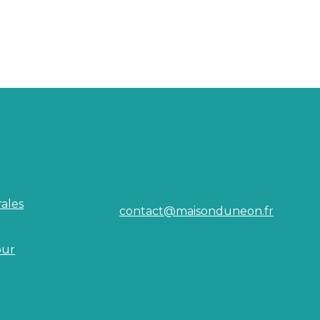
ales
contact@maisonduneon.fr
our