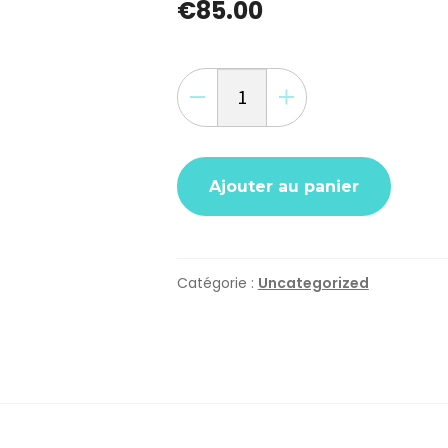
€
85.00
quantité
de
Soirée
cocktail
-
Ajouter au panier
Néon
LED
Catégorie :
Uncategorized