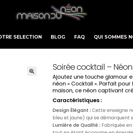
OTRE SELECTION
BLOG
FAQ
QUI SOMMES N
Soirée cocktail – Néon
Ajoutez une touche glamour et
néon « Cocktail ». Parfait pour
maison, ce néon captivant cré
Caractéristiques :
Design Élégant :
Cette enseigne né
bleu et jaune) qui se démarquent 
Lumière de Qualité :
Fabriquée en 
tout en étant économe en énergie