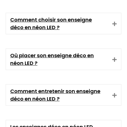
n
d
Comment choisir son enseigne
E
déco en néon LED ?
x
p
a
n
d
Où placer son enseigne déco en
E
néon LED ?
x
p
a
n
d
Comment entretenir son enseigne
E
déco en néon LED ?
x
p
a
n
d
Les enseignes déco en néon LED