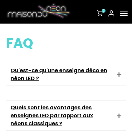
0
FAQ
Qu'est-ce qu'une enseigne déco en
E
néon LED ?
x
p
a
n
d
Quels sont les avantages des
enseignes LED par rapport aux
E
x
néons classiques ?
p
a