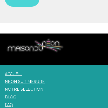
Unique and Custom LED Neon Signs
ACCUEIL
NEON SUR MESURE
NOTRE SELECTION
BLOG
FAQ